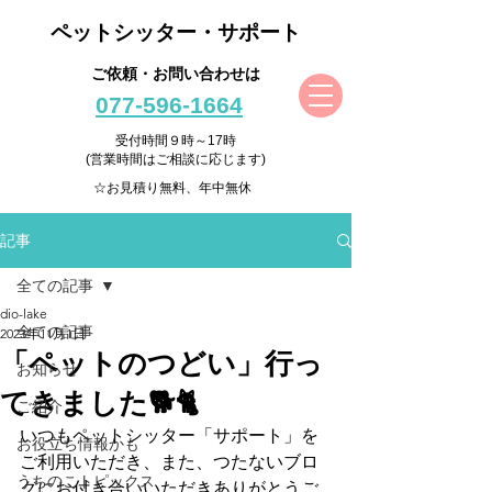
ペットシッター・サポート
ご依頼・お問い合わせは
077-596-1664
受付時間９時～17時
(営業時間はご相談に応じます)
☆お見積り無料、年中無休
記事
全ての記事
dio-lake
全ての記事
2023年11月1日
「ペットのつどい」行っ
お知らせ
てきました🐕🐈
ご紹介
いつもペットシッター「サポート」を
お役立ち情報かも
ご利用いただき、また、つたないブロ
うちのこトピックス
グにお付き合いいただきありがとうご