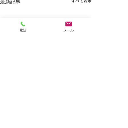
すべて表示
最新記事
電話
メール
かんじる比良2026ご案内
譲渡会&チャリ
✨
ーご案内🐕🐈
いつもペットシッター「サポ
コメント
いつもペットシッ
ート」をご利用いただき、ま
ート」をご利用い
た、つたないブログにお付き
た、つたないブロ
合いいただきありがとうござ
合いいただきあり
コメントを追加…