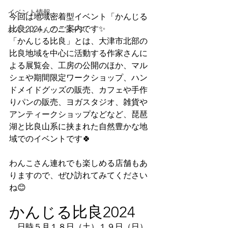
イベント情報
今回は地域密着型イベント「かんじる
比良2024」のご案内です✨
わんこにゃんこニュース
「かんじる比良」とは、大津市北部の
比良地域を中心に活動する作家さんに
よる展覧会、工房の公開のほか、マル
シェや期間限定ワークショップ、ハン
ドメイドグッズの販売、カフェや手作
りパンの販売、ヨガスタジオ、雑貨や
アンティークショップなどなど、琵琶
湖と比良山系に挟まれた自然豊かな地
域でのイベントです🍀
わんこさん連れでも楽しめる店舗もあ
りますので、ぜひ訪れてみてください
ね😊
かんじる比良2024
　日時５月１８日（土）１９日（日）