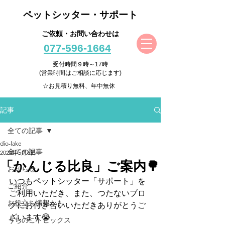
ペットシッター・サポート
ご依頼・お問い合わせは
077-596-1664
受付時間９時～17時
(営業時間はご相談に応じます)
☆お見積り無料、年中無休
記事
全ての記事
dio-lake
全ての記事
2024年5月6日
「かんじる比良」ご案内🌳
お知らせ
いつもペットシッター「サポート」を
ご紹介
ご利用いただき、また、つたないブロ
お役立ち情報かも
グにお付き合いいただきありがとうご
ざいます😭
うちのこトピックス